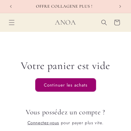
et
passer
OFFRE COLLAGENE PLUS !
au
contenu
ANOA
Panier
Votre panier est vide
Continuer les achats
Vous possédez un compte ?
Connectez-vous
pour payer plus vite.